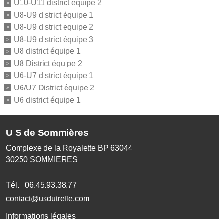
U10-U11 district équipe 2
U8-U9 district équipe 1
U8-U9 district equipe 2
U8-U9 district équipe 3
U8 district équipe 1
U8 District équipe 2
U6-U7 district équipe 1
U6/U7 District équipe 2
U6 district équipe 1
U S de Sommières
Complexe de la Royalette BP 63044
30250
SOMMIERES
Tél. :
06.45.93.38.77
contact@usdutrefle.com
Informations légales